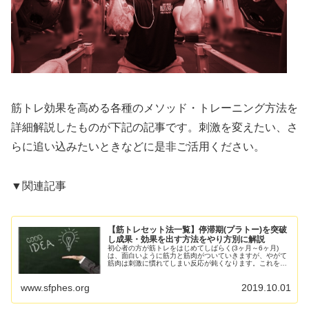
筋トレ効果を高める各種のメソッド・トレーニング方法を
詳細解説したものが下記の記事です。刺激を変えたい、さ
らに追い込みたいときなどに是非ご活用ください。
▼関連記事
【筋トレセット法一覧】停滞期(プラトー)を突破
し成果・効果を出す方法をやり方別に解説
初心者の方が筋トレをはじめてしばらく(3ヶ月～6ヶ月)
は、面白いように筋力と筋肉がついていきますが、やがて
筋肉は刺激に慣れてしまい反応が鈍くなります。これを発
達停滞期(プラトー)と言い、この壁で挫折するか、壁を突
破するかが中級者へと進めるか...
www.sfphes.org
2019.10.01