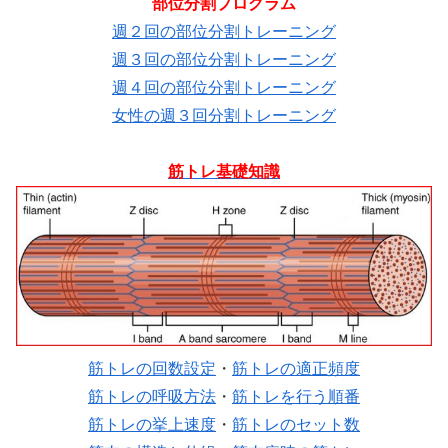
部位分割プログラム
週２回の部位分割トレーニング
週３回の部位分割トレーニング
週４回の部位分割トレーニング
女性の週３回分割トレーニング
筋トレ基礎知識
筋トレの回数設定
・
筋トレの適正頻度
筋トレの呼吸方法
・
筋トレを行う順番
筋トレの挙上速度
・
筋トレのセット数