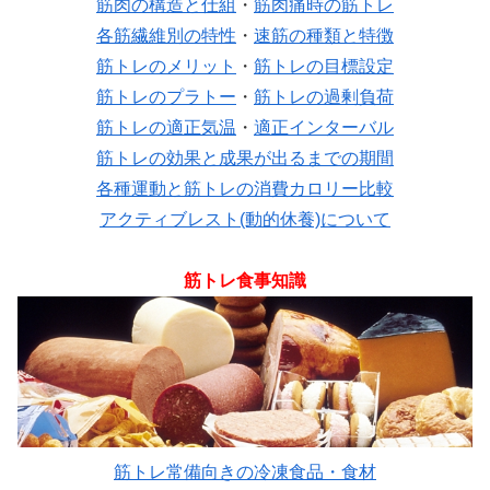
筋肉の構造と仕組
・
筋肉痛時の筋トレ
各筋繊維別の特性
・
速筋の種類と特徴
筋トレのメリット
・
筋トレの目標設定
筋トレのプラトー
・
筋トレの過剰負荷
筋トレの適正気温
・
適正インターバル
筋トレの効果と成果が出るまでの期間
各種運動と筋トレの消費カロリー比較
アクティブレスト(動的休養)について
筋トレ食事知識
筋トレ常備向きの冷凍食品・食材