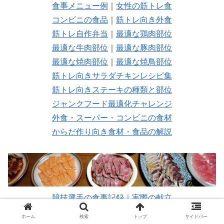
食事メニュー例
｜
女性の筋トレ食
コンビニの食品
｜
筋トレ向き外食
筋トレ自作弁当
｜
最適な鶏肉部位
最適な牛肉部位
｜
最適な豚肉部位
最適な焼肉部位
｜
最適な焼鳥部位
筋トレ向きサラダチキンレシピ集
筋トレ向きステーキの種類と部位
ジャンクフード最適化チャレンジ
外食・スーパー・コンビニの食材
からだ作り向き食材・食品の解説
競技選手の食事記録｜実際の献立
ホーム
検索
トップ
サイドバー