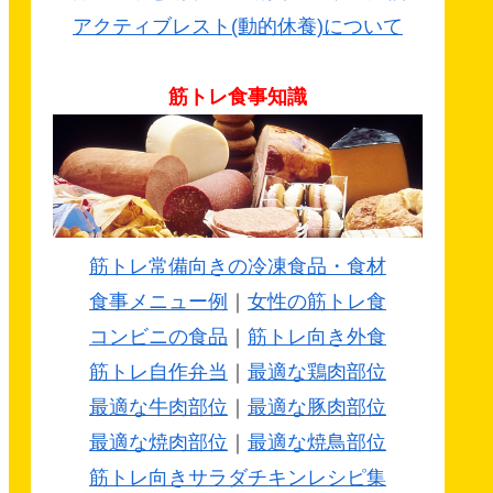
アクティブレスト(動的休養)について
筋トレ食事知識
筋トレ常備向きの冷凍食品・食材
食事メニュー例
｜
女性の筋トレ食
コンビニの食品
｜
筋トレ向き外食
筋トレ自作弁当
｜
最適な鶏肉部位
最適な牛肉部位
｜
最適な豚肉部位
最適な焼肉部位
｜
最適な焼鳥部位
筋トレ向きサラダチキンレシピ集