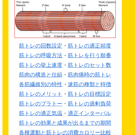
筋トレの回数設定
・
筋トレの適正頻度
筋トレの呼吸方法
・
筋トレを行う順番
筋トレの挙上速度
・
筋トレのセット数
筋肉の構造と仕組
・
筋肉痛時の筋トレ
各筋繊維別の特性
・
速筋の種類と特徴
筋トレのメリット
・
筋トレの目標設定
筋トレのプラトー
・
筋トレの過剰負荷
筋トレの適正気温
・
適正インターバル
筋トレの効果と成果が出るまでの期間
各種運動と筋トレの消費カロリー比較