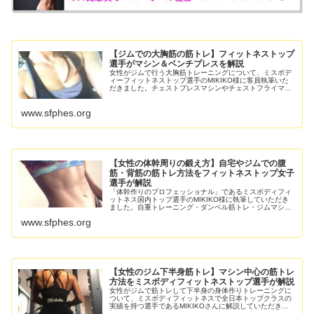
【ジムでの大胸筋の筋トレ】フィットネストップ
選手がマシン＆ベンチプレスを解説
女性がジムで行う大胸筋トレーニングについて、ミスボデ
ィーフィットネストップ選手のMIKIKO様に客員執筆いた
だきました。チェストプレスマシンやチェストフライマシ
ンのほか、各種のベンチプレスバリエーション、ダンベル
種目についても解説していただ
www.sfphes.org
【女性の体幹周りの鍛え方】自宅やジムでの腹
筋・背筋の筋トレ方法をフィットネストップ女子
選手が解説
「体幹作りのプロフェッショナル」であるミスボディフィ
ットネス国内トップ選手のMIKIKO様に執筆していただき
ました。自重トレーニング・ダンベル筋トレ・ジムマシン
トレーニングから幅広く解説してもらいます。※画像：
www.sfphes.org
MIKIKO様ご本人腹部を構成
【女性のジム下半身筋トレ】マシン中心の筋トレ
方法をミスボディフィットネストップ選手が解説
女性がジムで筋トレして下半身の身体作りトレーニングに
ついて、ミスボディフィットネスで全日本トップクラスの
実績を持つ選手であるMIKIKOさんに解説していただきま
す。 初心者もチャレンジしやすいマシントレーニングを中