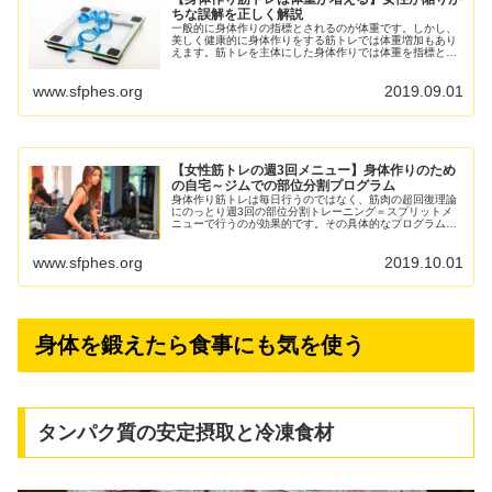
ちな誤解を正しく解説
一般的に身体作りの指標とされるのが体重です。しかし、
美しく健康的に身体作りをする筋トレでは体重増加もあり
えます。筋トレを主体にした身体作りでは体重を指標とし
てはいけませんが、その理由を詳しく解説します。 筋力ト
レーニングを継続すること...
www.sfphes.org
2019.09.01
【女性筋トレの週3回メニュー】身体作りのため
の自宅～ジムでの部位分割プログラム
身体作り筋トレは毎日行うのではなく、筋肉の超回復理論
にのっとり週3回の部位分割トレーニング＝スプリットメ
ニューで行うのが効果的です。その具体的なプログラム例
を自宅筋トレ(自重・チューブ・ダンベル)とジム筋トレ(マ
シン・バーベル)別に詳し...
www.sfphes.org
2019.10.01
身体を鍛えたら食事にも気を使う
タンパク質の安定摂取と冷凍食材