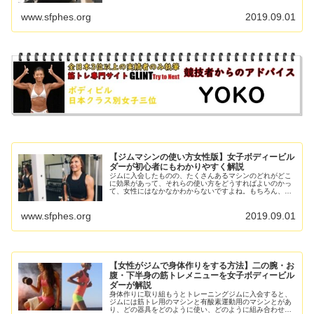
心に、本格的なバーベ...
www.sfphes.org
2019.09.01
【ジムマシンの使い方女性版】女子ボディービル
ダーが初心者にもわかりやすく解説
ジムに入会したものの、たくさんあるマシンのどれがどこ
に効果があって、それらの使い方をどうすればよいのかっ
て、女性にはなかなかわからないですよね。もちろん、ト
レーナーの方に聞けばよいのですが、忙しそうなときに一
から十まで全部聞くのはためら...
www.sfphes.org
2019.09.01
【女性がジムで身体作りをする方法】二の腕・お
腹・下半身の筋トレメニューを女子ボディービル
ダーが解説
身体作りに取り組もうとトレーニングジムに入会すると、
ジムには筋トレ用のマシンと有酸素運動用のマシンとがあ
り、どの器具をどのように使い、どのように組み合わせて