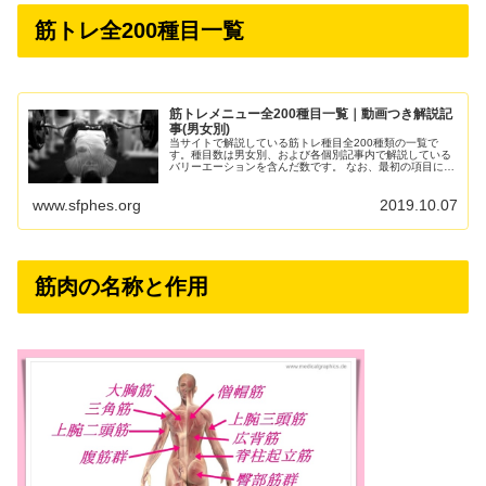
筋トレ全200種目一覧
筋トレメニュー全200種目一覧｜動画つき解説記
事(男女別)
当サイトで解説している筋トレ種目全200種類の一覧で
す。種目数は男女別、および各個別記事内で解説している
バリーエーションを含んだ数です。 なお、最初の項目にリ
ンクしています主要種目の個別解説記事は、動画だけでな
く一目で理解しやすい図解...
www.sfphes.org
2019.10.07
筋肉の名称と作用