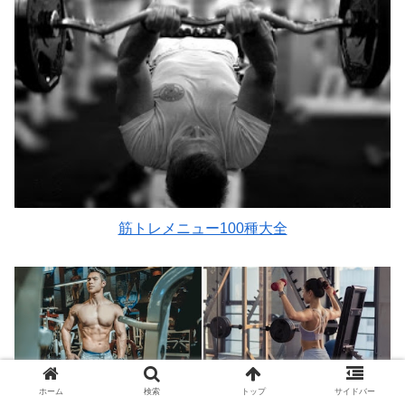
筋トレメニュー100種大全
ホーム
検索
トップ
サイドバー
男性筋トレ完全版
｜
女性筋トレ完全版