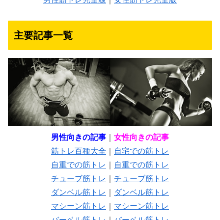
主要記事一覧
男性向きの記事
｜
女性向きの記事
筋トレ百種大全
｜
自宅での筋トレ
自重での筋トレ
｜
自重での筋トレ
チューブ筋トレ
｜
チューブ筋トレ
ダンベル筋トレ
｜
ダンベル筋トレ
マシーン筋トレ
｜
マシーン筋トレ
バーベル筋トレ
｜
バーベル筋トレ