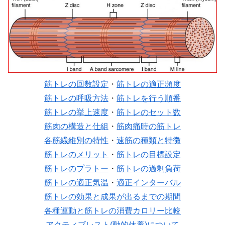
筋トレの回数設定
・
筋トレの適正頻度
筋トレの呼吸方法
・
筋トレを行う順番
筋トレの挙上速度
・
筋トレのセット数
筋肉の構造と仕組
・
筋肉痛時の筋トレ
各筋繊維別の特性
・
速筋の種類と特徴
筋トレのメリット
・
筋トレの目標設定
筋トレのプラトー
・
筋トレの過剰負荷
筋トレの適正気温
・
適正インターバル
筋トレの効果と成果が出るまでの期間
各種運動と筋トレの消費カロリー比較
アクティブレスト(動的休養)について