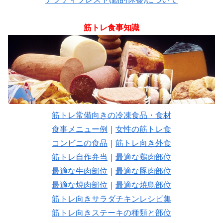
筋トレ食事知識
筋トレ常備向きの冷凍食品・食材
食事メニュー例
｜
女性の筋トレ食
コンビニの食品
｜
筋トレ向き外食
筋トレ自作弁当
｜
最適な鶏肉部位
最適な牛肉部位
｜
最適な豚肉部位
最適な焼肉部位
｜
最適な焼鳥部位
筋トレ向きサラダチキンレシピ集
筋トレ向きステーキの種類と部位