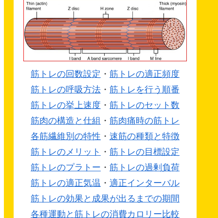
筋トレの回数設定
・
筋トレの適正頻度
筋トレの呼吸方法
・
筋トレを行う順番
筋トレの挙上速度
・
筋トレのセット数
筋肉の構造と仕組
・
筋肉痛時の筋トレ
各筋繊維別の特性
・
速筋の種類と特徴
筋トレのメリット
・
筋トレの目標設定
筋トレのプラトー
・
筋トレの過剰負荷
筋トレの適正気温
・
適正インターバル
筋トレの効果と成果が出るまでの期間
各種運動と筋トレの消費カロリー比較