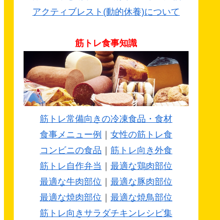
アクティブレスト(動的休養)について
筋トレ食事知識
筋トレ常備向きの冷凍食品・食材
食事メニュー例
｜
女性の筋トレ食
コンビニの食品
｜
筋トレ向き外食
筋トレ自作弁当
｜
最適な鶏肉部位
最適な牛肉部位
｜
最適な豚肉部位
最適な焼肉部位
｜
最適な焼鳥部位
筋トレ向きサラダチキンレシピ集