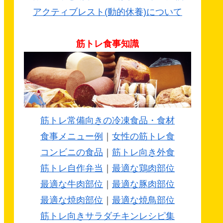
アクティブレスト(動的休養)について
筋トレ食事知識
筋トレ常備向きの冷凍食品・食材
食事メニュー例
｜
女性の筋トレ食
コンビニの食品
｜
筋トレ向き外食
筋トレ自作弁当
｜
最適な鶏肉部位
最適な牛肉部位
｜
最適な豚肉部位
最適な焼肉部位
｜
最適な焼鳥部位
筋トレ向きサラダチキンレシピ集