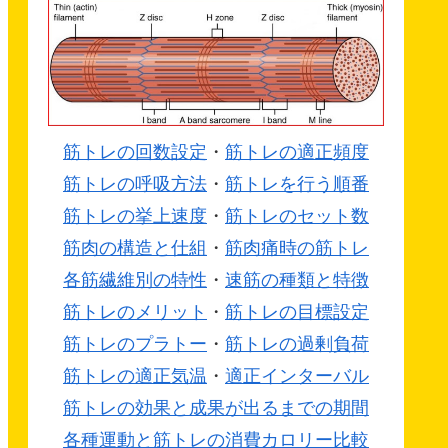
筋トレの回数設定
・
筋トレの適正頻度
筋トレの呼吸方法
・
筋トレを行う順番
筋トレの挙上速度
・
筋トレのセット数
筋肉の構造と仕組
・
筋肉痛時の筋トレ
各筋繊維別の特性
・
速筋の種類と特徴
筋トレのメリット
・
筋トレの目標設定
筋トレのプラトー
・
筋トレの過剰負荷
筋トレの適正気温
・
適正インターバル
筋トレの効果と成果が出るまでの期間
各種運動と筋トレの消費カロリー比較