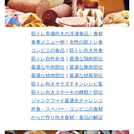
筋トレ常備向きの冷凍食品・食材
食事メニュー例
｜
女性の筋トレ食
コンビニの食品
｜
筋トレ向き外食
筋トレ自作弁当
｜
最適な鶏肉部位
最適な牛肉部位
｜
最適な豚肉部位
最適な焼肉部位
｜
最適な焼鳥部位
筋トレ向きサラダチキンレシピ集
筋トレ向きステーキの種類と部位
ジャンクフード最適化チャレンジ
外食・スーパー・コンビニの食材
からだ作り向き食材・食品の解説