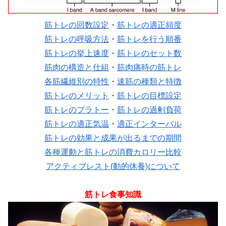
筋トレの回数設定
・
筋トレの適正頻度
筋トレの呼吸方法
・
筋トレを行う順番
筋トレの挙上速度
・
筋トレのセット数
筋肉の構造と仕組
・
筋肉痛時の筋トレ
各筋繊維別の特性
・
速筋の種類と特徴
筋トレのメリット
・
筋トレの目標設定
筋トレのプラトー
・
筋トレの過剰負荷
筋トレの適正気温
・
適正インターバル
筋トレの効果と成果が出るまでの期間
各種運動と筋トレの消費カロリー比較
アクティブレスト(動的休養)について
筋トレ食事知識