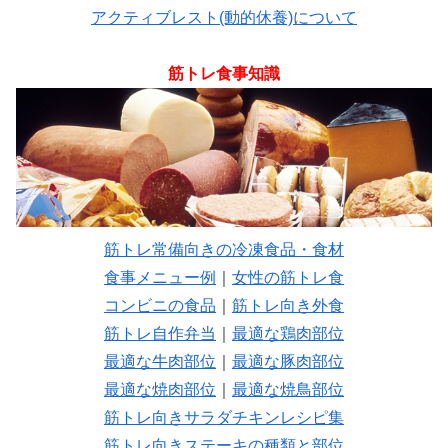
アクティブレスト(動的休養)について
筋トレ食事知識
筋トレ常備向きの冷凍食品・食材
食事メニュー例
｜
女性の筋トレ食
コンビニの食品
｜
筋トレ向き外食
筋トレ自作弁当
｜
最適な鶏肉部位
最適な牛肉部位
｜
最適な豚肉部位
最適な焼肉部位
｜
最適な焼鳥部位
筋トレ向きサラダチキンレシピ集
筋トレ向きステーキの種類と部位