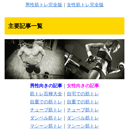
男性筋トレ完全版
｜
女性筋トレ完全版
主要記事一覧
男性向きの記事
｜
女性向きの記事
筋トレ百種大全
｜
自宅での筋トレ
自重での筋トレ
｜
自重での筋トレ
チューブ筋トレ
｜
チューブ筋トレ
ダンベル筋トレ
｜
ダンベル筋トレ
マシーン筋トレ
｜
マシーン筋トレ