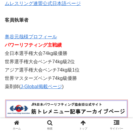
ムレスリング連盟公式日本語ページ
客員執筆者
奥谷元哉様プロフィール
パワーリフティング主戦績
全日本選手権大会74kg級優勝
世界選手権大会ベンチ74kg級2位
アジア選手権大会ベンチ74kg級1位
世界マスターズベンチ74kg級優勝
薬剤師(
J-Global掲載ページ
)
JPA旧サイト筋トレ情報ページ
ホーム
検索
トップ
サイドバー