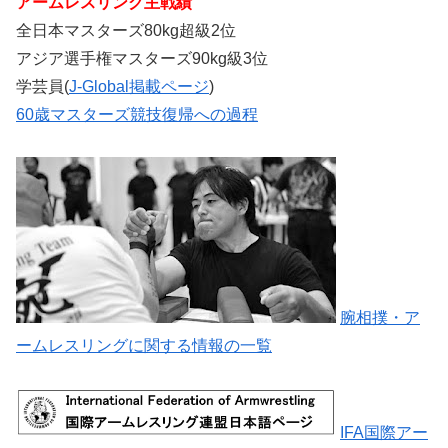
アームレスリング主戦績
全日本マスターズ80kg超級2位
アジア選手権マスターズ90kg級3位
学芸員(
J-Global掲載ページ
)
60歳マスターズ競技復帰への過程
腕相撲・ア
ームレスリングに関する情報の一覧
IFA国際アー