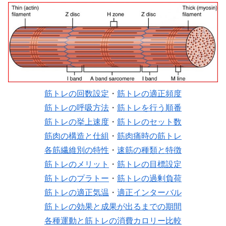
筋トレの回数設定
・
筋トレの適正頻度
筋トレの呼吸方法
・
筋トレを行う順番
筋トレの挙上速度
・
筋トレのセット数
筋肉の構造と仕組
・
筋肉痛時の筋トレ
各筋繊維別の特性
・
速筋の種類と特徴
筋トレのメリット
・
筋トレの目標設定
筋トレのプラトー
・
筋トレの過剰負荷
筋トレの適正気温
・
適正インターバル
筋トレの効果と成果が出るまでの期間
各種運動と筋トレの消費カロリー比較