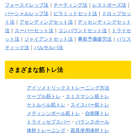
フォースドレップ法
｜
チーティング法
｜
レストポーズ法
｜
パーシャルレップ法
｜
ピラミッドセット法
｜
ドロップセッ
ト法
｜
アセンディングセット法
｜
ディセンディングセット
法
｜
スーパーセット法
｜
コンパウンドセット法
｜
トライセ
ット法
｜
ジャイアントセット法
｜
事前予備疲労法
｜
バリス
ティック法
｜
バルサルバ法
さまざまな筋トレ法
アイソメトリックストレーニング方法
ケーブル筋トレ
・
スミスマシン筋トレ
ケトルベル筋トレ
・
スイスバー筋トレ
メディシンボール筋トレ
・
自衛隊トレ
トライッセプスバー
・
バランスボール
体幹トレーニング
・
器具使用体幹トレ