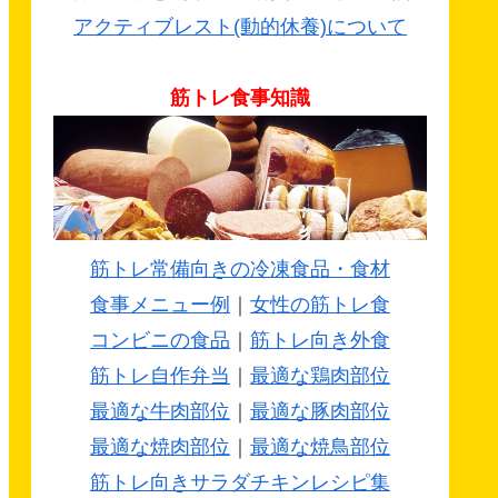
アクティブレスト(動的休養)について
筋トレ食事知識
筋トレ常備向きの冷凍食品・食材
食事メニュー例
｜
女性の筋トレ食
コンビニの食品
｜
筋トレ向き外食
筋トレ自作弁当
｜
最適な鶏肉部位
最適な牛肉部位
｜
最適な豚肉部位
最適な焼肉部位
｜
最適な焼鳥部位
筋トレ向きサラダチキンレシピ集