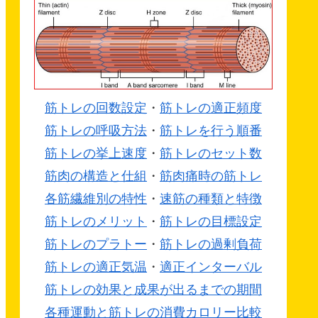
筋トレの回数設定
・
筋トレの適正頻度
筋トレの呼吸方法
・
筋トレを行う順番
筋トレの挙上速度
・
筋トレのセット数
筋肉の構造と仕組
・
筋肉痛時の筋トレ
各筋繊維別の特性
・
速筋の種類と特徴
筋トレのメリット
・
筋トレの目標設定
筋トレのプラトー
・
筋トレの過剰負荷
筋トレの適正気温
・
適正インターバル
筋トレの効果と成果が出るまでの期間
各種運動と筋トレの消費カロリー比較