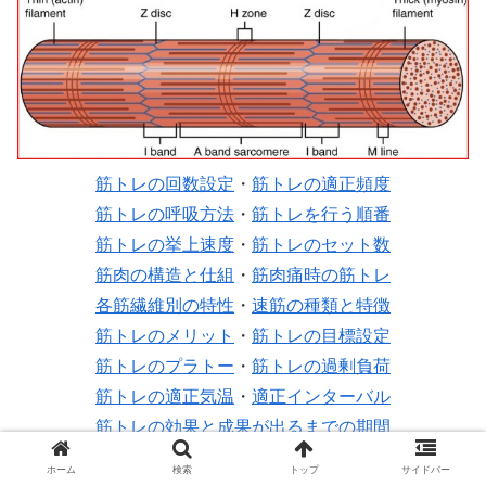
筋トレの回数設定
・
筋トレの適正頻度
筋トレの呼吸方法
・
筋トレを行う順番
筋トレの挙上速度
・
筋トレのセット数
筋肉の構造と仕組
・
筋肉痛時の筋トレ
各筋繊維別の特性
・
速筋の種類と特徴
筋トレのメリット
・
筋トレの目標設定
筋トレのプラトー
・
筋トレの過剰負荷
筋トレの適正気温
・
適正インターバル
筋トレの効果と成果が出るまでの期間
各種運動と筋トレの消費カロリー比較
ホーム
検索
トップ
サイドバー