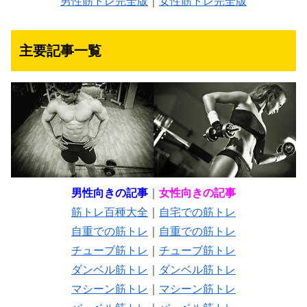
男性筋トレ完全版
｜
女性筋トレ完全版
主要記事一覧
男性向きの記事
｜
女性向きの記事
筋トレ百種大全
｜
自宅での筋トレ
自重での筋トレ
｜
自重での筋トレ
チューブ筋トレ
｜
チューブ筋トレ
ダンベル筋トレ
｜
ダンベル筋トレ
マシーン筋トレ
｜
マシーン筋トレ