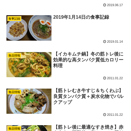
2019.06.17
2019年1月14日の食事記録
食事記録
2019.01.14
【イカキムチ鍋】冬の筋トレ後に
食品情報
効果的な高タンパク質低カロリー
料理
2011.01.22
【筋トレむき牛すじ＆ちくわぶ】
食品情報
良質タンパク質＋炭水化物でバル
クアップ
2011.01.22
【筋トレ後に最適なすき焼き】赤
食品情報