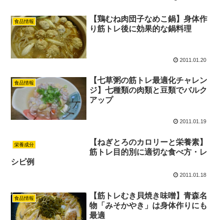
【鶏むね肉団子なめこ鍋】身体作
食品情報
り筋トレ後に効果的な鍋料理
2011.01.20
【七草粥の筋トレ最適化チャレン
食品情報
ジ】七種類の肉類と豆類でバルク
アップ
2011.01.19
【ねぎとろのカロリーと栄養素】
栄養成分
筋トレ目的別に適切な食べ方・レ
シピ例
2011.01.18
【筋トレむき貝焼き味噌】青森名
食品情報
物「みそかやき」は身体作りにも
最適