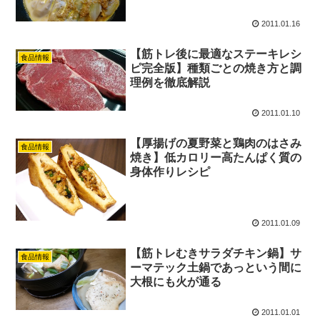
2011.01.16
【筋トレ後に最適なステーキレシ
食品情報
ピ完全版】種類ごとの焼き方と調
理例を徹底解説
2011.01.10
【厚揚げの夏野菜と鶏肉のはさみ
食品情報
焼き】低カロリー高たんぱく質の
身体作りレシピ
2011.01.09
【筋トレむきサラダチキン鍋】サ
食品情報
ーマテック土鍋であっという間に
大根にも火が通る
2011.01.01