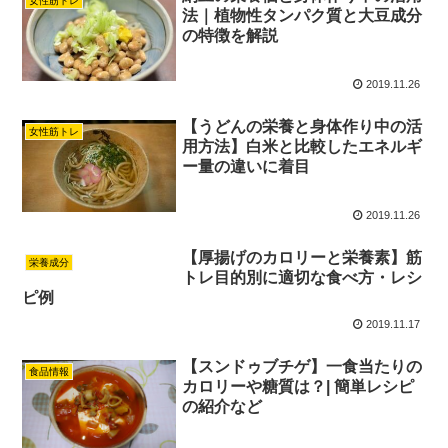
女性筋トレ
法｜植物性タンパク質と大豆成分
の特徴を解説
2019.11.26
【うどんの栄養と身体作り中の活
女性筋トレ
用方法】白米と比較したエネルギ
ー量の違いに着目
2019.11.26
【厚揚げのカロリーと栄養素】筋
栄養成分
トレ目的別に適切な食べ方・レシ
ピ例
2019.11.17
【スンドゥブチゲ】一食当たりの
食品情報
カロリーや糖質は？| 簡単レシピ
の紹介など