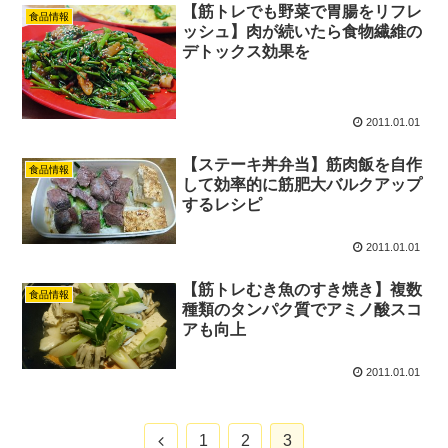
【筋トレでも野菜で胃腸をリフレ
食品情報
ッシュ】肉が続いたら食物繊維の
デトックス効果を
2011.01.01
【ステーキ丼弁当】筋肉飯を自作
食品情報
して効率的に筋肥大バルクアップ
するレシピ
2011.01.01
【筋トレむき魚のすき焼き】複数
食品情報
種類のタンパク質でアミノ酸スコ
アも向上
2011.01.01
前
1
2
3