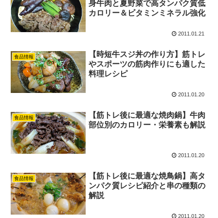
身牛肉と夏野菜で高タンパク質低
カロリー＆ビタミンミネラル強化
2011.01.21
【時短牛スジ丼の作り方】筋トレ
食品情報
やスポーツの筋肉作りにも適した
料理レシピ
2011.01.20
【筋トレ後に最適な焼肉鍋】牛肉
食品情報
部位別のカロリー・栄養素も解説
2011.01.20
【筋トレ後に最適な焼鳥鍋】高タ
食品情報
ンパク質レシピ紹介と串の種類の
解説
2011.01.20