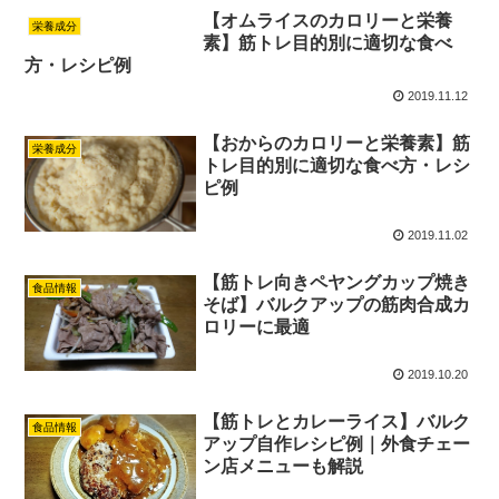
【オムライスのカロリーと栄養
栄養成分
素】筋トレ目的別に適切な食べ
方・レシピ例
2019.11.12
【おからのカロリーと栄養素】筋
栄養成分
トレ目的別に適切な食べ方・レシ
ピ例
2019.11.02
【筋トレ向きペヤングカップ焼き
食品情報
そば】バルクアップの筋肉合成カ
ロリーに最適
2019.10.20
【筋トレとカレーライス】バルク
食品情報
アップ自作レシピ例｜外食チェー
ン店メニューも解説