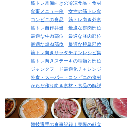
筋トレ常備向きの冷凍食品・食材
食事メニュー例
｜
女性の筋トレ食
コンビニの食品
｜
筋トレ向き外食
筋トレ自作弁当
｜
最適な鶏肉部位
最適な牛肉部位
｜
最適な豚肉部位
最適な焼肉部位
｜
最適な焼鳥部位
筋トレ向きサラダチキンレシピ集
筋トレ向きステーキの種類と部位
ジャンクフード最適化チャレンジ
外食・スーパー・コンビニの食材
からだ作り向き食材・食品の解説
競技選手の食事記録｜実際の献立