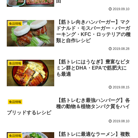
由
2019.09.10
【筋トレ向きハンバーガー】マク
食品情報
ドナルド・モスバーガー・バーガ
ーキング・KFC・ロッテリアの種
類と自作レシピ
2019.08.28
【筋トレにはうなぎ】豊富なビタ
食品情報
ミン群とDHA・EPAで筋肥大に
も最適
2019.08.15
【筋トレむき最強ハンバーグ】各
食品情報
種の動物＆植物タンパク質をハイ
ブリッドするレシピ
2019.08.10
【筋トレに最適なラーメン】複数
食品情報