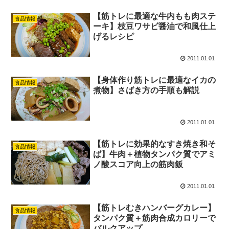
【筋トレに最適な牛内もも肉ステ
食品情報
ーキ】枝豆ワサビ醤油で和風仕上
げるレシピ
2011.01.01
【身体作り筋トレに最適なイカの
食品情報
煮物】さばき方の手順も解説
2011.01.01
【筋トレに効果的なすき焼き和そ
食品情報
ば】牛肉＋植物タンパク質でアミ
ノ酸スコア向上の筋肉飯
2011.01.01
【筋トレむきハンバーグカレー】
食品情報
タンパク質＋筋肉合成カロリーで
バルクアップ