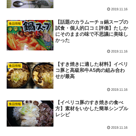
2019.11.16
【話題のカラムーチョ鍋スープの
食品情報
試食・個人的口コミ評価】たしか
にそのままの味で不思議に美味し
かった
2019.11.16
【すき焼きに適した材料】イベリ
食品情報
コ豚と高級和牛A5肉の組み合わ
せが最高
2019.11.16
【イベリコ豚のすき焼きの食べ
食品情報
方】素材をいかした簡単シンプル
レシピ
2019.11.16