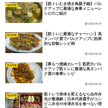
【筋トレむき焼き鳥親子鍋】バル
食品情報
クアップに最適な食事メニューレ
シピのご紹介
2019.09.19
【筋トレに最適なチャーハン】高
食品情報
タンパク質でバルクアップに効果
的な炒飯レシピ例
2019.09.19
【豚もつ煮鍋カレー】筋肥大バル
食品情報
クアップ筋トレに最適な高タンパ
ク質の食事レシピ
2019.09.19
筋トレで身体を変えるなら自作弁
食品情報
当が最適解｜日本代表選手がコン
ビニ弁当や冷凍弁当を食べない理