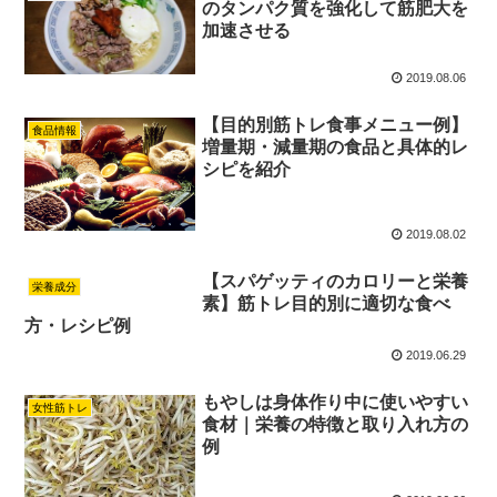
のタンパク質を強化して筋肥大を
加速させる
2019.08.06
【目的別筋トレ食事メニュー例】
食品情報
増量期・減量期の食品と具体的レ
シピを紹介
2019.08.02
【スパゲッティのカロリーと栄養
栄養成分
素】筋トレ目的別に適切な食べ
方・レシピ例
2019.06.29
もやしは身体作り中に使いやすい
女性筋トレ
食材｜栄養の特徴と取り入れ方の
例