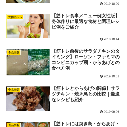
2019.10.20
【筋トレ食事メニュー例女性版】
女性筋トレ
身体作りに最適な食材と調理レシ
ピ例をご紹介
2019.10.14
【筋トレ前後のサラダチキンのタ
食品情報
イミング】ローソン・ファミマの
コンビニカップ麺・からあげとの
食べ方例
2019.10.01
【筋トレとからあげの関係】サラ
食品情報
ダチキン・焼き鳥との比較｜最適
なレシピも紹介
2019.09.26
【筋トレには焼き鳥・からあげ・
食品情報