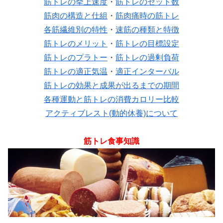
筋トレの挙上速度
・
筋トレのセット数
筋肉の構造と仕組
・
筋肉痛時の筋トレ
各筋繊維別の特性
・
速筋の種類と特徴
筋トレのメリット
・
筋トレの目標設定
筋トレのプラトー
・
筋トレの過剰負荷
筋トレの適正気温
・
適正インターバル
筋トレの効果と成果が出るまでの期間
各種運動と筋トレの消費カロリー比較
アクティブレスト(動的休養)について
筋トレ食事知識