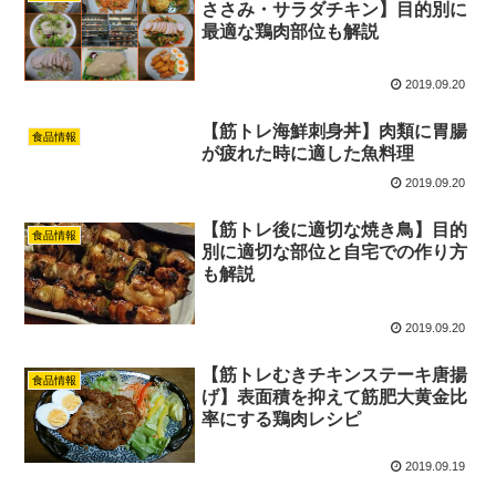
ささみ・サラダチキン】目的別に
最適な鶏肉部位も解説
2019.09.20
【筋トレ海鮮刺身丼】肉類に胃腸
食品情報
が疲れた時に適した魚料理
2019.09.20
【筋トレ後に適切な焼き鳥】目的
食品情報
別に適切な部位と自宅での作り方
も解説
2019.09.20
【筋トレむきチキンステーキ唐揚
食品情報
げ】表面積を抑えて筋肥大黄金比
率にする鶏肉レシピ
2019.09.19