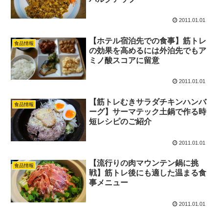
2011.01.01
【ホテル宿泊先での食事】筋トレ
食品情報
の効果を高めるには外泊先でもア
ミノ酸スコアに留意
2011.01.01
【筋トレむきサラダチキンハンバ
食品情報
ーグ】サーマテック土鍋で作る時
短レシピのご紹介
2011.01.01
【流行りの肉マウンテン鍋に挑
食品情報
戦】筋トレ後にも適した温まる食
事メニュー
2011.01.01