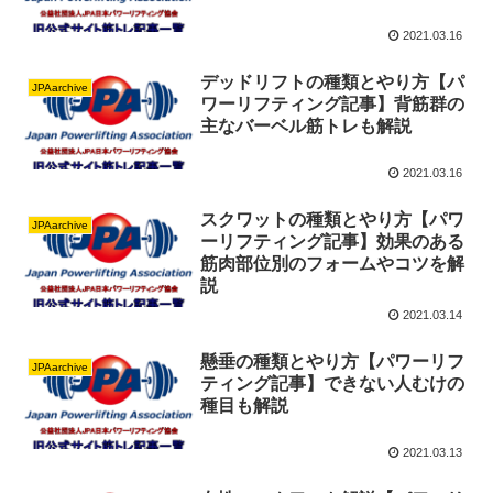
2021.03.16
デッドリフトの種類とやり方【パ
JPAarchive
ワーリフティング記事】背筋群の
主なバーベル筋トレも解説
2021.03.16
スクワットの種類とやり方【パワ
JPAarchive
ーリフティング記事】効果のある
筋肉部位別のフォームやコツを解
説
2021.03.14
懸垂の種類とやり方【パワーリフ
JPAarchive
ティング記事】できない人むけの
種目も解説
2021.03.13