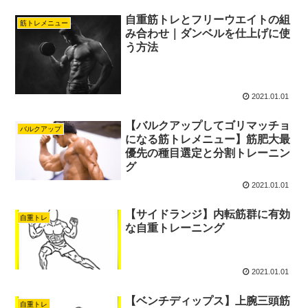
自重筋トレとフリーウエイトの組
筋トレメニュー
み合わせ｜ダンベルを仕上げに使
う方法
2021.01.01
【バルクアップしてゴリマッチョ
バルクアップ
になる筋トレメニュー】筋肥大最
優先の種目選定と分割トレーニン
グ
2021.01.01
【サイドランジ】内転筋群に有効
自重トレ
な自重トレーニング
2021.01.01
【ベンチディップス】上腕三頭筋
自重トレ