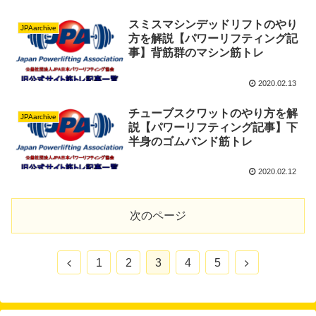
スミスマシンデッドリフトのやり
JPAarchive
方を解説【パワーリフティング記
事】背筋群のマシン筋トレ
2020.02.13
チューブスクワットのやり方を解
JPAarchive
説【パワーリフティング記事】下
半身のゴムバンド筋トレ
2020.02.12
次のページ
前
次
1
2
3
4
5
へ
へ