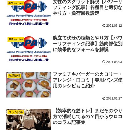
女性のスクワット解説【パワーリ
JPAarchive
フティング記事】各種目と適切な
やり方・負荷回数設定
2021.03.12
腕立て伏せの種類とやり方【パワ
JPAarchive
ーリフティング記事】筋肉部位別
に効果的なフォームを解説
2021.03.03
ファミチキバーガーのカロリー・
食品情報
アレンジ・口コミ｜専用バンズ使
用のレシピもご紹介
2021.01.27
【効率的な筋トレ】まだそのやり
コラム記事
方で消耗してるの？目からウロコ
のコラム記事集