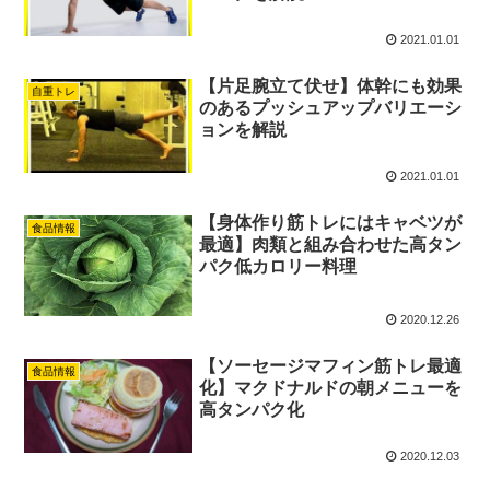
2021.01.01
【片足腕立て伏せ】体幹にも効果
自重トレ
のあるプッシュアップバリエーシ
ョンを解説
2021.01.01
【身体作り筋トレにはキャベツが
食品情報
最適】肉類と組み合わせた高タン
パク低カロリー料理
2020.12.26
【ソーセージマフィン筋トレ最適
食品情報
化】マクドナルドの朝メニューを
高タンパク化
2020.12.03