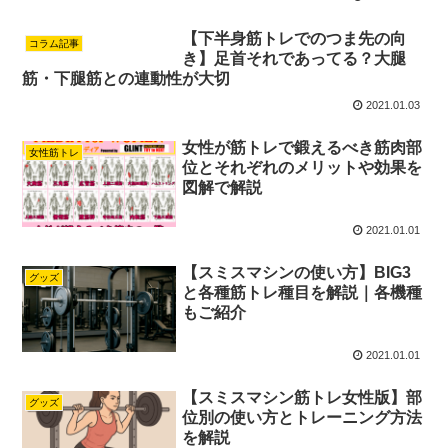
【下半身筋トレでのつま先の向
コラム記事
き】足首それであってる？大腿
筋・下腿筋との連動性が大切
2021.01.03
女性が筋トレで鍛えるべき筋肉部
女性筋トレ
位とそれぞれのメリットや効果を
図解で解説
2021.01.01
【スミスマシンの使い方】BIG3
グッズ
と各種筋トレ種目を解説｜各機種
もご紹介
2021.01.01
【スミスマシン筋トレ女性版】部
グッズ
位別の使い方とトレーニング方法
を解説