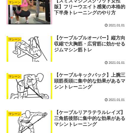
【スミスマシンスクワット女性
マシーン
版】フリーウエイト感覚の本格的
下半身トレーニングのやり方
2021.01.01
【ケーブルプルオーバー】縦方向
マシーン
収縮で大胸筋・広背筋に効かせる
ジムマシン筋トレ
2021.01.01
【ケーブルキックバック】上腕三
マシーン
頭筋長頭に集中的な効果があるマ
シントレーニング
2021.01.01
【ケーブルリアラテラルレイズ】
マシーン
三角筋後部に集中的な効果がある
マシントレーニング